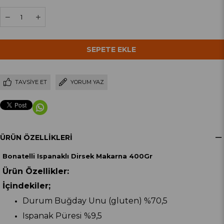
TAVSIYE ET
YORUM YAZ
ÜRÜN ÖZELLIKLERI
Bonatelli Ispanaklı Dirsek Makarna 400Gr
Ürün Özellikler:
İçindekiler;
Durum Buğday Unu (gluten) %70,5
Ispanak Püresi %9,5