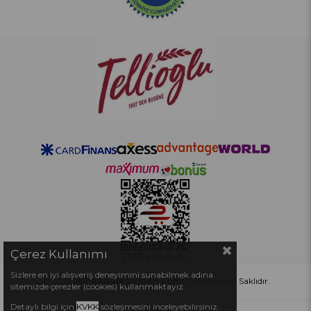
Çerez Kullanımı
Sizlere en iyi alışveriş deneyimini sunabilmek adına
© 2023
telliogludegirmen.com
- Tüm Hakları Saklıdır.
sitemizde çerezler (cookies) kullanmaktayız.
Detaylı bilgi için
KVKK
sözleşmesini inceleyebilirsiniz.