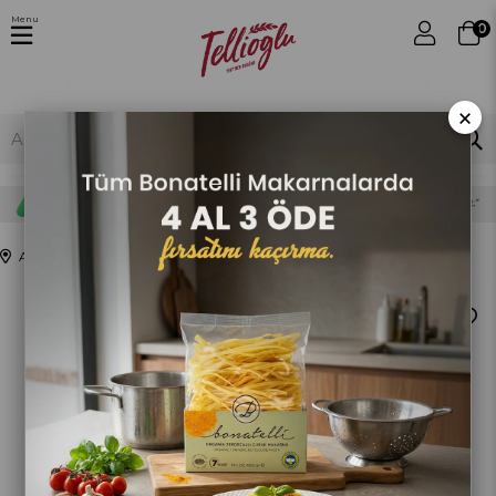
Menu
0
×
Anasayfa
MAKARNA
Ispanaklı Dirsek Makarna 400Gr