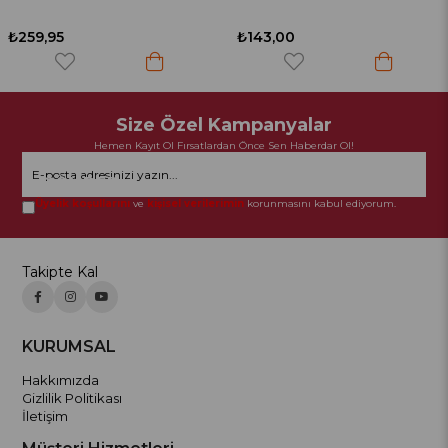
₺143,00
₺193,50
Size Özel Kampanyalar
Hemen Kayıt Ol Fırsatlardan Önce Sen Haberdar Ol!
GÖNDER
Üyelik koşullarını
ve
kişisel verilerimin
korunmasını kabul ediyorum.
Takipte Kal
KURUMSAL
Hakkımızda
Gizlilik Politikası
İletişim