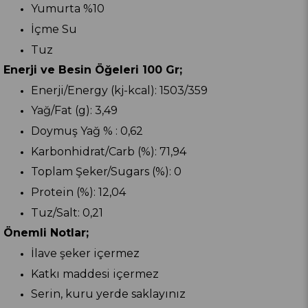
Yumurta %10
İçme Su
Tuz
Enerji ve Besin Öğeleri 100 Gr;
Enerji/Energy (kj-kcal): 1503/359
Yağ/Fat (g): 3,49
Doymuş Yağ % : 0,62
Karbonhidrat/Carb (%): 71,94
Toplam Şeker/Sugars (%): 0
Protein (%): 12,04
Tuz/Salt: 0,21
Önemli Notlar;
İlave şeker içermez
Katkı maddesi içermez
Serin, kuru yerde saklayınız