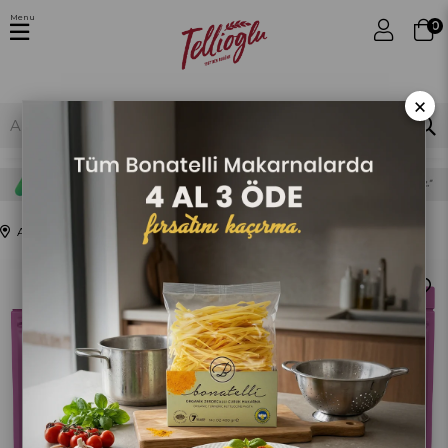
Menu
0
×
Anasayfa
PASTACILIK SERİSİ
Pasta ve Tatlı Süsleme Seti