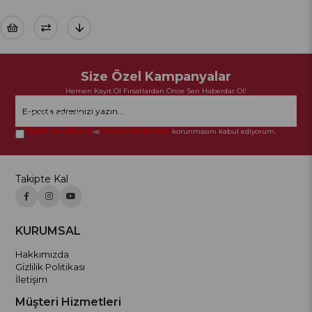
Size Özel Kampanyalar
Hemen Kayıt Ol Fırsatlardan Önce Sen Haberdar Ol!
GÖNDER
Üyelik koşullarını
ve
kişisel verilerimin
korunmasını kabul ediyorum.
Takipte Kal
KURUMSAL
Hakkımızda
Gizlilik Politikası
İletişim
Müşteri Hizmetleri