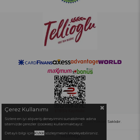
Çerez Kullanımı
Sizlere en iyi alışveriş deneyimini sunabilmek adına
© 2023
telliogludegirmen.com
- Tüm Hakları Saklıdır.
sitemizde çerezler (cookies) kullanmaktayız.
Detaylı bilgi için
KVKK
sözleşmesini inceleyebilirsiniz.