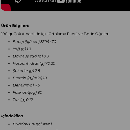
Ürün Bilgileri:
100 gr Çok Amaçlı Un için Ortalama Enerji ve Besin Öğeleri
Enerji (kj/kcal) 350/1470
Yağ (g) 1.3
Doymuş Yağ (g) 0.3
Karbonhidrat (g) 70.20
Şekerler (g) 2,8
Protein (g)(min) 10
Demir(mg) 4,5
Folik asit(ug) 80
Tuz (g) 0.12
İçindekiler:
Buğday unu(gluten)