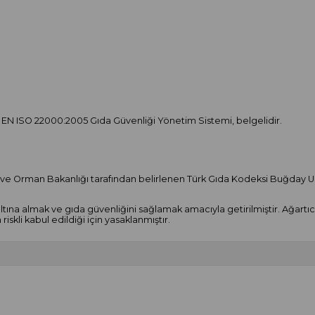
S EN ISO 22000:2005 Gıda Güvenliği Yönetim Sistemi, belgelidir.
 ve Orman Bakanlığı tarafından belirlenen Türk Gıda Kodeksi Buğday Unu
tına almak ve gıda güvenliğini sağlamak amacıyla getirilmiştir. Ağartıc
skli kabul edildiği için yasaklanmıştır.