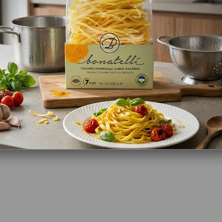
₺76,50
TAVSIYE ET
YORUM YAZ