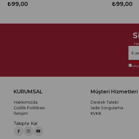
₺99,00
₺99,00
S
He
Üyel
ediy
KURUMSAL
Müşteri Hizmetleri
Hakkımızda
Destek Talebi
Gizlilik Politikası
İade Sorgulama
İletişim
KVKK
Takipte Kal