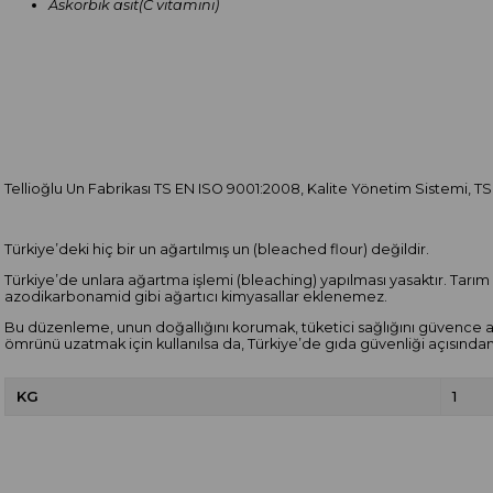
Askorbik asit(C vitamini)
Tellioğlu Un Fabrikası TS EN ISO 9001:2008, Kalite Yönetim Sistemi, T
Türkiye’deki hiç bir un ağartılmış un (bleached flour) değildir.
Türkiye’de unlara ağartma işlemi (bleaching) yapılması yasaktır. Tarım
azodikarbonamid gibi ağartıcı kimyasallar eklenemez.
Bu düzenleme, unun doğallığını korumak, tüketici sağlığını güvence al
ömrünü uzatmak için kullanılsa da, Türkiye’de gıda güvenliği açısından ri
KG
1