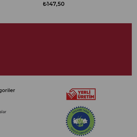
₺147,50
oriler
lar