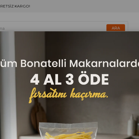
CRETSİZ KARGO!
Tellioğlu Çok Amaçlı Un 