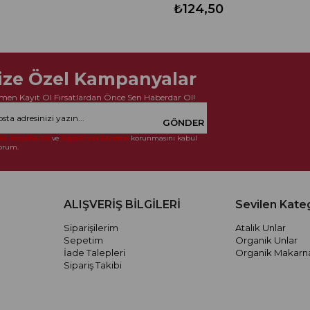
₺124,50
ize Özel Kampanyalar
men Kayıt Ol Fırsatlardan Önce Sen Haberdar Ol!
GÖNDER
ik koşullarını
ve
kişisel verilerimin
korunmasını kabul
orum.
ALIŞVERİŞ BİLGİLERİ
Sevilen Kateg
Siparişilerim
Atalık Unlar
Sepetim
Organik Unlar
İade Talepleri
Organik Makarna
Sipariş Takibi