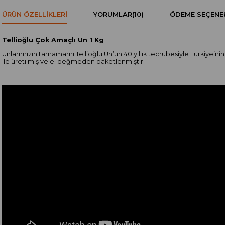
ÜRÜN ÖZELLIKLERI
YORUMLAR
(10)
ÖDEME SEÇENE
Tellioğlu Çok Amaçlı Un 1 Kg
Unlarımızın tamamamı Tellioğlu Un’un 40 yıllık tecrübesiyle Türkiye’ni
ile üretilmiş ve el değmeden paketlenmiştir.